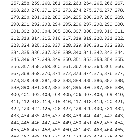
257, 258, 259, 260, 261, 262, 263, 264, 265, 266, 267,
268, 269, 270, 271, 272, 273, 274, 275, 276, 277, 278,
279, 280, 281, 282, 283, 284, 285, 286, 287, 288, 289,
290, 291, 292, 293, 294, 295, 296, 297, 298, 299, 300,
301, 302, 303, 304, 305, 306, 307, 308, 309, 310, 311,
312, 313, 314, 315, 316, 317, 318, 319, 320, 321, 322,
323, 324, 325, 326, 327, 328, 329, 330, 331, 332, 333,
334, 335, 336, 337, 338, 339, 340, 341, 342, 343, 344,
345, 346, 347, 348, 349, 350, 351, 352, 353, 354, 355,
356, 357, 358, 359, 360, 361, 362, 363, 364, 365, 366,
367, 368, 369, 370, 371, 372, 373, 374, 375, 376, 377,
378, 379, 380, 381, 382, 383, 384, 385, 386, 387, 388,
389, 390, 391, 392, 393, 394, 395, 396, 397, 398, 399,
400, 401, 402, 403, 404, 405, 406, 407, 408, 409, 410,
411, 412, 413, 414, 415, 416, 417, 418, 419, 420, 421,
422, 423, 424, 425, 426, 427, 428, 429, 430, 431, 432,
433, 434, 435, 436, 437, 438, 439, 440, 441, 442, 443,
444, 445, 446, 447, 448, 449, 450, 451, 452, 453, 454,
455, 456, 457, 458, 459, 460, 461, 462, 463, 464, 465,
466, 467, 468, 469, 470, 471, 472, 473, 474, 475, 476,