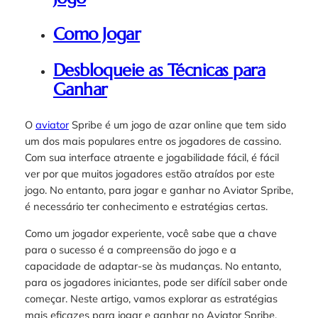
Como Jogar
Desbloqueie as Técnicas para
Ganhar
O
aviator
Spribe é um jogo de azar online que tem sido
um dos mais populares entre os jogadores de cassino.
Com sua interface atraente e jogabilidade fácil, é fácil
ver por que muitos jogadores estão atraídos por este
jogo. No entanto, para jogar e ganhar no Aviator Spribe,
é necessário ter conhecimento e estratégias certas.
Como um jogador experiente, você sabe que a chave
para o sucesso é a compreensão do jogo e a
capacidade de adaptar-se às mudanças. No entanto,
para os jogadores iniciantes, pode ser difícil saber onde
começar. Neste artigo, vamos explorar as estratégias
mais eficazes para jogar e ganhar no Aviator Spribe.