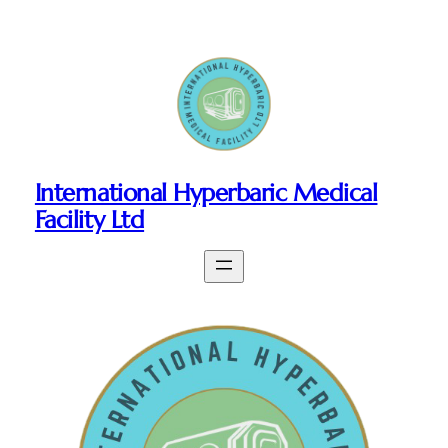
Skip
to
content
International Hyperbaric Medical
Facility Ltd