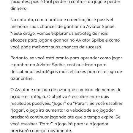
iniciantes, pois é fácil perder o controle do jogo e perder
dinheiro.
No entanto, com a prática e a dedicação, é possível
melhorar suas chances de ganhar no Aviator Spribe.
Neste artigo, vamos explorar as estratégias mais
eficazes para jogar e ganhar no Aviator Spribe e como
você pode melhorar suas chances de sucesso.
Portanto, se você está pronto para aprender como jogar
e ganhar no Aviator Spribe, continue lendo para
descobrir as estratégias mais eficazes para este jogo de
azar online.
O Aviator é um jogo de azar que combina elementos de
ação e estratégia. O objetivo é escolher entre dois
resultados possíveis: “Jogar” ou “Parar”. Se você escolher
“Jogar”, o jogo irá aumentar a velocidade e o jogador
precisará continuar jogando até que o tempo expire. Se
você escolher “Parar”, o jogo irá parar e o jogador
precisará começar novamente.