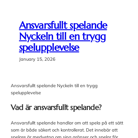
Ansvarsfullt spelande
Nyckeln till en trygg
spelupplevelse
January 15, 2026
Ansvarsfullt spelande Nyckeln till en trygg
spelupplevelse
Vad är ansvarsfullt spelande?
Ansvarsfullt spelande handlar om att spela på ett sätt
som är både säkert och kontrollerat. Det innebär att
spelare är medvetna om sina gränser och spelar för