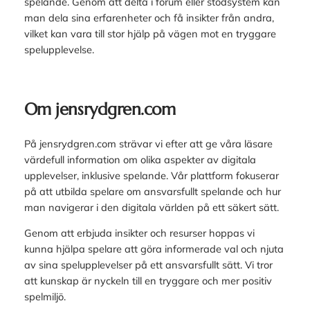
spelande. Genom att delta i forum eller stödsystem kan
man dela sina erfarenheter och få insikter från andra,
vilket kan vara till stor hjälp på vägen mot en tryggare
spelupplevelse.
Om jensrydgren.com
På jensrydgren.com strävar vi efter att ge våra läsare
värdefull information om olika aspekter av digitala
upplevelser, inklusive spelande. Vår plattform fokuserar
på att utbilda spelare om ansvarsfullt spelande och hur
man navigerar i den digitala världen på ett säkert sätt.
Genom att erbjuda insikter och resurser hoppas vi
kunna hjälpa spelare att göra informerade val och njuta
av sina spelupplevelser på ett ansvarsfullt sätt. Vi tror
att kunskap är nyckeln till en tryggare och mer positiv
spelmiljö.