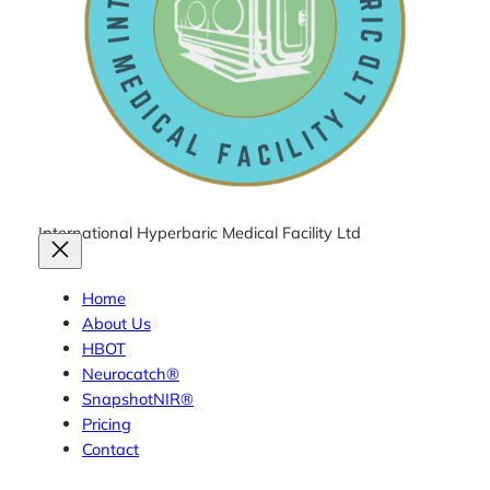
International Hyperbaric Medical Facility Ltd
Home
About Us
HBOT
Neurocatch®
SnapshotNIR®
Pricing
Contact