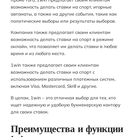
возможность делать ставки на спорт, игорные
автоматы, а также на другие события, такие как
политические выборы или результаты выборов.
Компания также предлагает своим клиентам
возможность делать ставки на спорт в режиме
онлайн, что позволяет им делать ставки в любое
время и из любого места.
1win также предлагает своим клиентам
возможность делать ставки на спорт с
использованием различных платежных систем,
включая Visa, Mastercard, Skrill и другие.
В целом, 1win – это отличная выбор для тех, кто
ищет надежную и удобную букмекерскую контору
для своих ставок.
Преимущества и функции