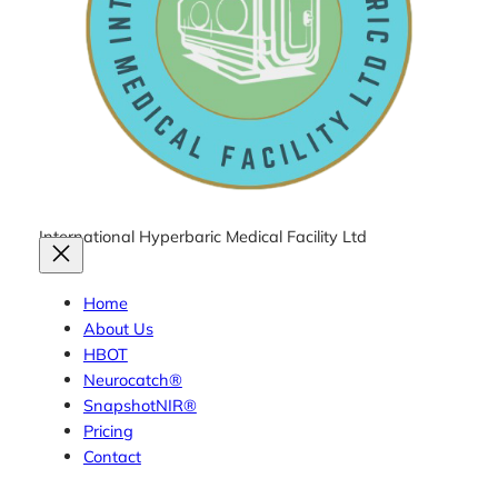
International Hyperbaric Medical Facility Ltd
Home
About Us
HBOT
Neurocatch®
SnapshotNIR®
Pricing
Contact