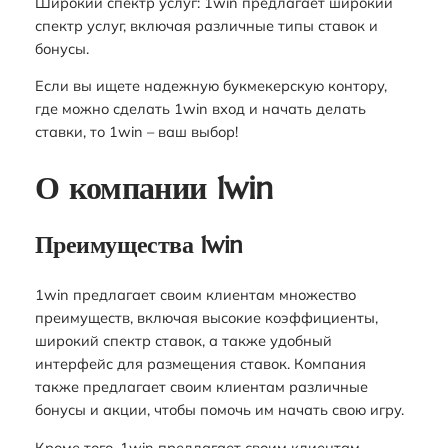
Широкий спектр услуг: 1win предлагает широкий
спектр услуг, включая различные типы ставок и
бонусы.
Если вы ищете надежную букмекерскую контору,
где можно сделать 1win вход и начать делать
ставки, то 1win – ваш выбор!
О компании 1win
Преимущества 1win
1win предлагает своим клиентам множество
преимуществ, включая высокие коэффициенты,
широкий спектр ставок, а также удобный
интерфейс для размещения ставок. Компания
также предлагает своим клиентам различные
бонусы и акции, чтобы помочь им начать свою игру.
Кроме того, 1win предлагает своим клиентам