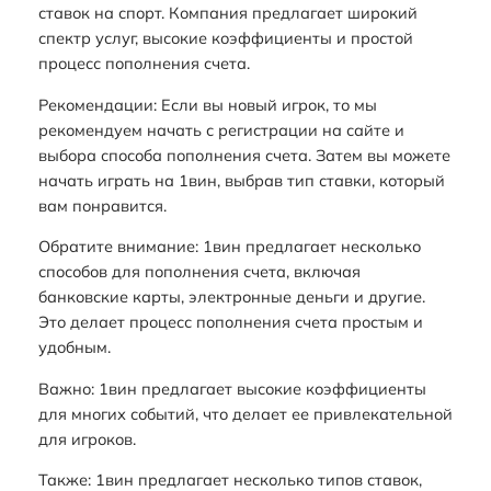
ставок на спорт. Компания предлагает широкий
спектр услуг, высокие коэффициенты и простой
процесс пополнения счета.
Рекомендации: Если вы новый игрок, то мы
рекомендуем начать с регистрации на сайте и
выбора способа пополнения счета. Затем вы можете
начать играть на 1вин, выбрав тип ставки, который
вам понравится.
Обратите внимание: 1вин предлагает несколько
способов для пополнения счета, включая
банковские карты, электронные деньги и другие.
Это делает процесс пополнения счета простым и
удобным.
Важно: 1вин предлагает высокие коэффициенты
для многих событий, что делает ее привлекательной
для игроков.
Также: 1вин предлагает несколько типов ставок,