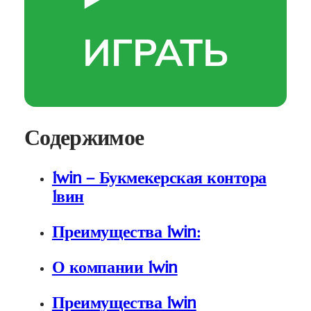
ИГРАТЬ
Содержимое
1win – Букмекерская контора
1вин
Преимущества 1win:
О компании 1win
Преимущества 1win