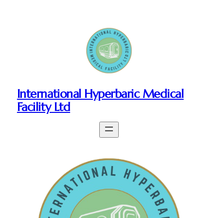
Skip
to
content
International Hyperbaric Medical
Facility Ltd