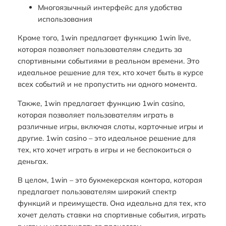
Многоязычный интерфейс для удобства
использования
Кроме того, 1win предлагает функцию 1win live,
которая позволяет пользователям следить за
спортивными событиями в реальном времени. Это
идеальное решение для тех, кто хочет быть в курсе
всех событий и не пропустить ни одного момента.
Также, 1win предлагает функцию 1win casino,
которая позволяет пользователям играть в
различные игры, включая слоты, карточные игры и
другие. 1win casino – это идеальное решение для
тех, кто хочет играть в игры и не беспокоиться о
деньгах.
В целом, 1win – это букмекерская контора, которая
предлагает пользователям широкий спектр
функций и преимуществ. Она идеальна для тех, кто
хочет делать ставки на спортивные события, играть