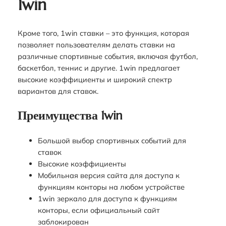
1win
Кроме того, 1win ставки – это функция, которая
позволяет пользователям делать ставки на
различные спортивные события, включая футбол,
баскетбол, теннис и другие. 1win предлагает
высокие коэффициенты и широкий спектр
вариантов для ставок.
Преимущества 1win
Большой выбор спортивных событий для
ставок
Высокие коэффициенты
Мобильная версия сайта для доступа к
функциям конторы на любом устройстве
1win зеркало для доступа к функциям
конторы, если официальный сайт
заблокирован