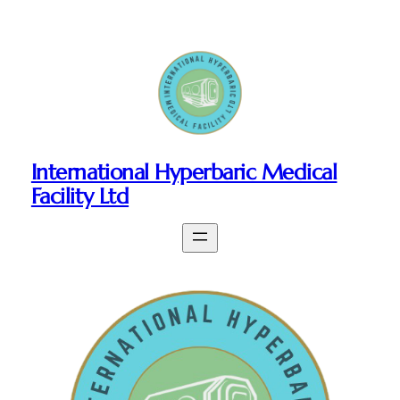
Skip
to
content
International Hyperbaric Medical
Facility Ltd