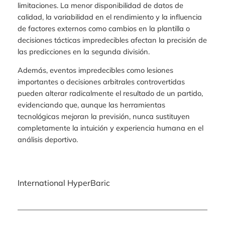
limitaciones. La menor disponibilidad de datos de
calidad, la variabilidad en el rendimiento y la influencia
de factores externos como cambios en la plantilla o
decisiones tácticas impredecibles afectan la precisión de
las predicciones en la segunda división.
Además, eventos impredecibles como lesiones
importantes o decisiones arbitrales controvertidas
pueden alterar radicalmente el resultado de un partido,
evidenciando que, aunque las herramientas
tecnológicas mejoran la previsión, nunca sustituyen
completamente la intuición y experiencia humana en el
análisis deportivo.
International HyperBaric