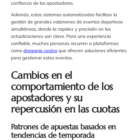
confianza de los apostadores.
Además, estos sistemas automatizados facilitan la
gestión de grandes volúmenes de eventos deportivos
simultáneos, donde la rapidez y precisión en las
actualizaciones son clave. Para una experiencia
confiable, muchas personas recurren a plataformas
como
dragonia casino
que ofrecen soluciones eficientes
para gestionar estos eventos.
Cambios en el
comportamiento de los
apostadores y su
repercusión en las cuotas
Patrones de apuestas basados en
tendencias de temporada