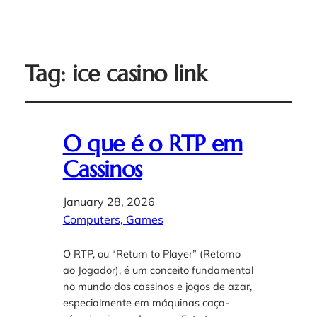
Tag:
ice casino link
O que é o RTP em
Cassinos
January 28, 2026
Computers, Games
O RTP, ou “Return to Player” (Retorno
ao Jogador), é um conceito fundamental
no mundo dos cassinos e jogos de azar,
especialmente em máquinas caça-