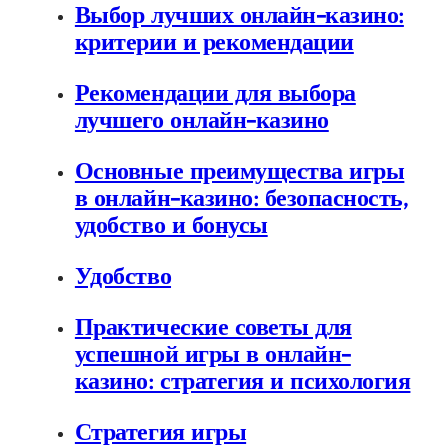
Выбор лучших онлайн-казино:
критерии и рекомендации
Рекомендации для выбора
лучшего онлайн-казино
Основные преимущества игры
в онлайн-казино: безопасность,
удобство и бонусы
Удобство
Практические советы для
успешной игры в онлайн-
казино: стратегия и психология
Стратегия игры