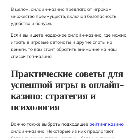
В целом, онлайн-казино предлагают игрокам
множество преимуществ, включая безопасность,
удобство и бонусы.
Если вы ищете надежное онлайн-казино, где можно
играть в игровые автоматы и другие слоты на
деньги, то вам стоит обратить внимание на наш
список топ-казино.
Практические советы для
успешной игры в онлайн-
казино: стратегия и
психология
Важно также выбрать подходящее
рейтинг казино
онлайн-казино. Некоторые из них предлагают