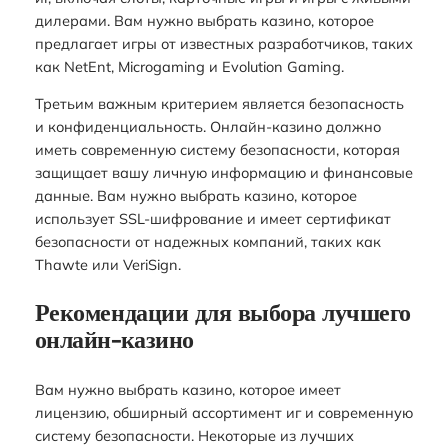
дилерами. Вам нужно выбрать казино, которое
предлагает игры от известных разработчиков, таких
как NetEnt, Microgaming и Evolution Gaming.
Третьим важным критерием является безопасность
и конфиденциальность. Онлайн-казино должно
иметь современную систему безопасности, которая
защищает вашу личную информацию и финансовые
данные. Вам нужно выбрать казино, которое
использует SSL-шифрование и имеет сертификат
безопасности от надежных компаний, таких как
Thawte или VeriSign.
Рекомендации для выбора лучшего
онлайн-казино
Вам нужно выбрать казино, которое имеет
лицензию, обширный ассортимент иг и современную
систему безопасности. Некоторые из лучших