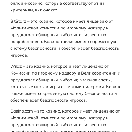
онлайн-казино, которые соответствуют этим
критериям, включают:
BitStarz – это казино, которое имеет лицензию от
Мальтийской комиссии по игорному надзору и
предлагает обширный выбор иг от известных
разработчиков. Казино также имеет современную
систему безопасности и обеспечивает безопасность
игроков.
Wildz – это казино, которое имеет лицензию от
Комиссии по игорному надзору в Великобритании и
предлагает обширный выбор иг, включая слоты,
карточные игры и игры с живыми дилерами. Казино
также имеет современную систему безопасности и
обеспечивает безопасность игроков.
Casino.com – это казино, которое имеет лицензию от
Мальтийской комиссии по игорному надзору и
предлагает обширный выбор иг от известных
разработчиков. Казино также имеет современную