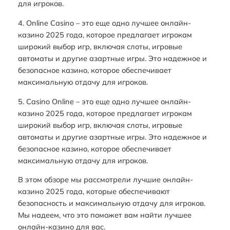
для игроков.
4. Online Casino – это еще одно лучшее онлайн-
казино 2025 года, которое предлагает игрокам
широкий выбор игр, включая слоты, игровые
автоматы и другие азартные игры. Это надежное и
безопасное казино, которое обеспечивает
максимальную отдачу для игроков.
5. Casino Online – это еще одно лучшее онлайн-
казино 2025 года, которое предлагает игрокам
широкий выбор игр, включая слоты, игровые
автоматы и другие азартные игры. Это надежное и
безопасное казино, которое обеспечивает
максимальную отдачу для игроков.
В этом обзоре мы рассмотрели лучшие онлайн-
казино 2025 года, которые обеспечивают
безопасность и максимальную отдачу для игроков.
Мы надеем, что это поможет вам найти лучшее
онлайн-казино для вас.