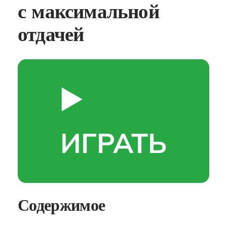
с максимальной
отдачей
▶️
ИГРАТЬ
Содержимое