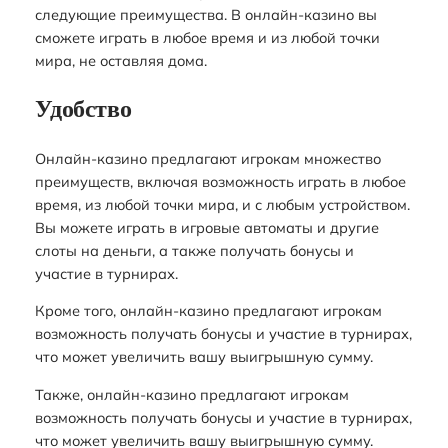
следующие преимущества. В онлайн-казино вы
сможете играть в любое время и из любой точки
мира, не оставляя дома.
Удобство
Онлайн-казино предлагают игрокам множество
преимуществ, включая возможность играть в любое
время, из любой точки мира, и с любым устройством.
Вы можете играть в игровые автоматы и другие
слоты на деньги, а также получать бонусы и
участие в турнирах.
Кроме того, онлайн-казино предлагают игрокам
возможность получать бонусы и участие в турнирах,
что может увеличить вашу выигрышную сумму.
Также, онлайн-казино предлагают игрокам
возможность получать бонусы и участие в турнирах,
что может увеличить вашу выигрышную сумму.