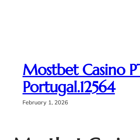
Mostbet Casino P
Portugal.12564
February 1, 2026