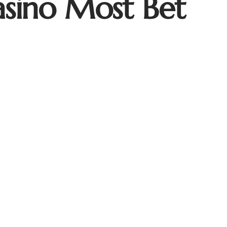
asino Most Bet