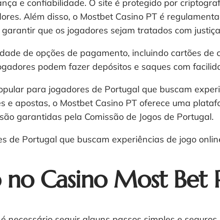
a e confiabilidade. O site é protegido por criptograf
dores. Além disso, o Mostbet Casino PT é regulamenta
 garantir que os jogadores sejam tratados com justiça 
de de opções de pagamento, incluindo cartões de cré
 jogadores podem fazer depósitos e saques com facilid
pular para jogadores de Portugal que buscam experiê
s e apostas, o Mostbet Casino PT oferece uma plataf
e são garantidas pela Comissão de Jogos de Portugal.
es de Portugal que buscam experiências de jogo onli
o no Casino Most Bet 
, é necessário seguir alguns passos simples e seguro