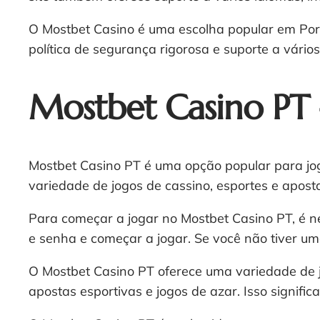
O Mostbet Casino é uma escolha popular em Por
política de segurança rigorosa e suporte a vário
Mostbet Casino PT 
Mostbet Casino PT é uma opção popular para jo
variedade de jogos de cassino, esportes e apost
Para começar a jogar no Mostbet Casino PT, é nec
e senha e começar a jogar. Se você não tiver um
O Mostbet Casino PT oferece uma variedade de jog
apostas esportivas e jogos de azar. Isso signifi