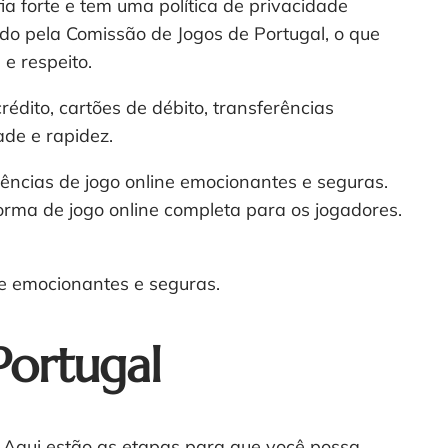
ia forte e tem uma política de privacidade
do pela Comissão de Jogos de Portugal, o que
e respeito.
dito, cartões de débito, transferências
ade e rapidez.
ncias de jogo online emocionantes e seguras.
orma de jogo online completa para os jogadores.
ne emocionantes e seguras.
Portugal
s. Aqui estão as etapas para que você possa