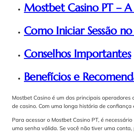
Mostbet Casino PT – A 
Como Iniciar Sessão no
Conselhos Importantes
Benefícios e Recomend
Mostbet Casino é um dos principais operadores 
de casino. Com uma longa história de confiança
Para acessar o Mostbet Casino PT, é necessário re
uma senha válida. Se você não tiver uma conta, 