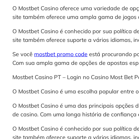
O Mostbet Casino oferece uma variedade de opções
site também oferece uma ampla gama de jogos de c
O Mostbet Casino é conhecido por sua política d
site também oferece suporte a vários idiomas, i
Se você
mostbet promo code
está procurando por
Com sua ampla gama de opções de apostas esport
Mostbet Casino PT – Login no Casino Most Bet P
O Mostbet Casino é uma escolha popular entre o
O Mostbet Casino é uma das principais opções 
de casino. Com uma longa história de confiança
O Mostbet Casino é conhecido por sua política d
site também oferece suporte a vários idiomas, i