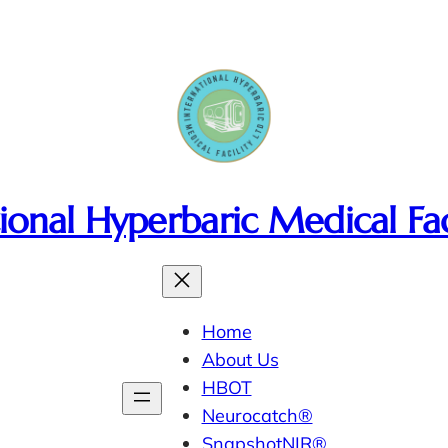
ional Hyperbaric Medical Fac
Home
About Us
HBOT
Neurocatch®
SnapshotNIR®