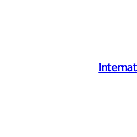
Skip
to
content
Internat