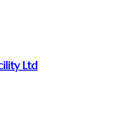
ility Ltd