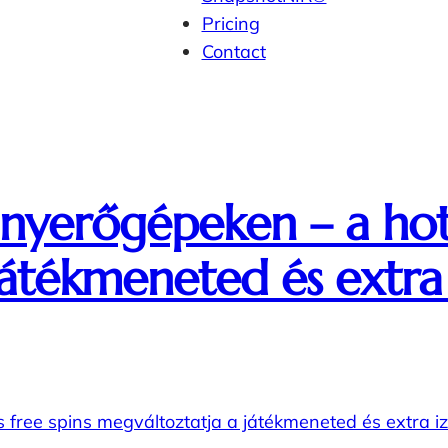
Pricing
Contact
nyerőgépeken – a hots
játékmeneted és extra
s free spins megváltoztatja a játékmeneted és extra 