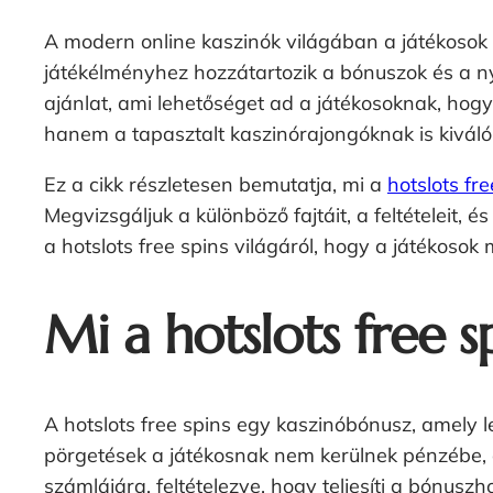
A modern online kaszinók világában a játékosok 
játékélményhez hozzátartozik a bónuszok és a n
ajánlat, ami lehetőséget ad a játékosoknak, hogy
hanem a tapasztalt kaszinórajongóknak is kiváló l
Ez a cikk részletesen bemutatja, mi a
hotslots fre
Megvizsgáljuk a különböző fajtáit, a feltételeit,
a hotslots free spins világáról, hogy a játékoso
Mi a hotslots free 
A hotslots free spins egy kaszinóbónusz, amely 
pörgetések a játékosnak nem kerülnek pénzébe, d
számlájára, feltételezve, hogy teljesíti a bónusz