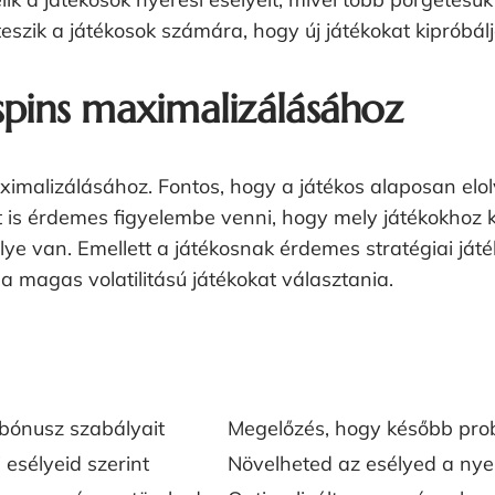
teszik a játékosok számára, hogy új játékokat kipróbál
 spins maximalizálásához
aximalizálásához. Fontos, hogy a játékos alaposan elo
is érdemes figyelembe venni, hogy mely játékokhoz kí
e van. Emellett a játékosnak érdemes stratégiai játék
 magas volatilitású játékokat választania.
bónusz szabályait
Megelőzés, hogy később pro
 esélyeid szerint
Növelheted az esélyed a ny