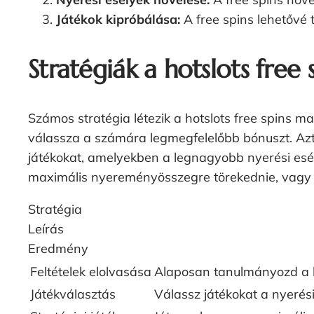
Játékok kipróbálása:
A free spins lehetővé 
Stratégiák a hotslots free
Számos stratégia létezik a hotslots free spins m
válassza a számára legmegfelelőbb bónuszt. Azt 
játékokat, amelyekben a legnagyobb nyerési esély
maximális nyereményösszegre törekednie, vagy a
Stratégia
Leírás
Eredmény
Feltételek elolvasása
Alaposan tanulmányozd a 
Játékválasztás
Válassz játékokat a nyerési