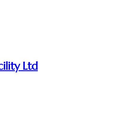
ility Ltd