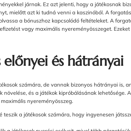
lményekkel járnak. Ez azt jelenti, hogy a játékosnak b
yt, mielőtt azt ki tudná venni a kaszinóból. A forga
 elolvassa a bónuszhoz kapcsolódó feltételeket. A for
befizetést vagy maximális nyereményösszeget. Ezeket a f
s előnyei és hátrányai
átékosok számára, de vannak bizonyos hátrányai is, a
ek növelése, és a játékok kipróbálásának lehetősége. A
 a maximális nyereményösszeg.
é teszik a játékosok számára, hogy ingyenesen játssz
lik a játékosok nyerési esélyeit, mivel több pörgetés