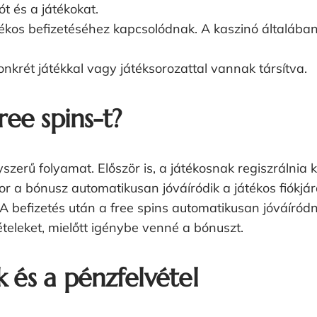
t és a játékokat.
tékos befizetéséhez kapcsolódnak. A kaszinó általában
nkrét játékkal vagy játéksorozattal vannak társítva.
ree spins-t?
szerű folyamat. Először is, a játékosnak regiszrálnia 
or a bónusz automatikusan jóváíródik a játékos fiókjár
. A befizetés után a free spins automatikusan jóváíród
teleket, mielőtt igénybe venné a bónuszt.
 és a pénzfelvétel