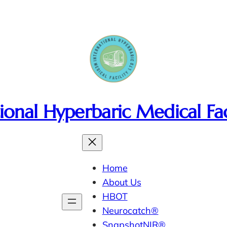
ional Hyperbaric Medical Fac
Home
About Us
HBOT
Neurocatch®
SnapshotNIR®