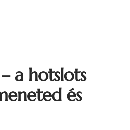
– a hotslots
kmeneted és