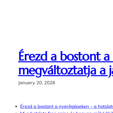
Érezd a bostont a 
megváltoztatja a 
January 20, 2026
Érezd a bostont a nyerőgépeken – a hotslot