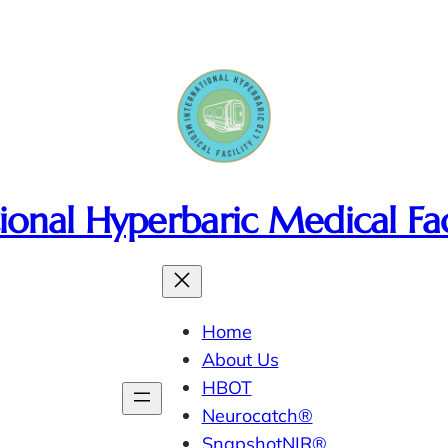
ional Hyperbaric Medical Fac
Home
About Us
HBOT
Neurocatch®
SnapshotNIR®