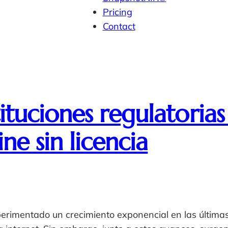
Pricing
Contact
stituciones regulatoria
ne sin licencia
erimentado un crecimiento exponencial en las últimas