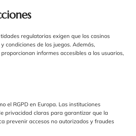
cciones
ntidades regulatorias exigen que los casinos
 y condiciones de los juegos. Además,
 proporcionan informes accesibles a los usuarios,
mo el RGPD en Europa. Las instituciones
de privacidad claras para garantizar que la
ca prevenir accesos no autorizados y fraudes