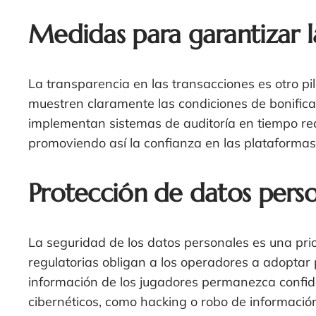
Medidas para garantizar l
La transparencia en las transacciones es otro pi
muestren claramente las condiciones de bonifica
implementan sistemas de auditoría en tiempo real
promoviendo así la confianza en las plataformas 
Protección de datos perso
La seguridad de los datos personales es una pri
regulatorias obligan a los operadores a adoptar p
información de los jugadores permanezca confide
cibernéticos, como hacking o robo de informació