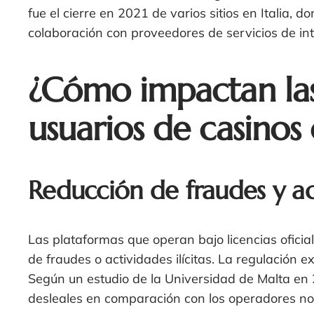
fue el cierre en 2021 de varios sitios en Italia,
colaboración con proveedores de servicios de int
¿Cómo impactan las 
usuarios de casinos 
Reducción de fraudes y act
Las plataformas que operan bajo licencias oficia
de fraudes o actividades ilícitas. La regulación e
Según un estudio de la Universidad de Malta en 
desleales en comparación con los operadores no