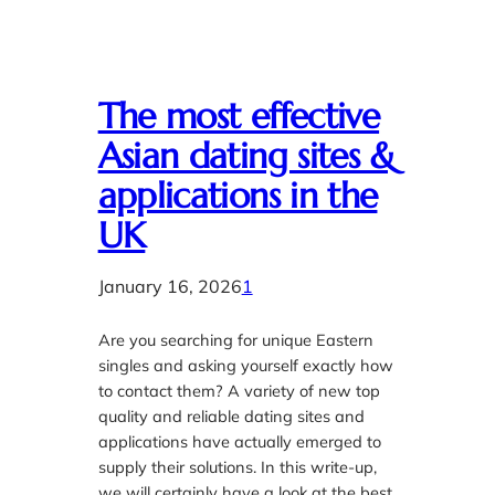
The most effective
Asian dating sites &
applications in the
UK
January 16, 2026
1
Are you searching for unique Eastern
singles and asking yourself exactly how
to contact them? A variety of new top
quality and reliable dating sites and
applications have actually emerged to
supply their solutions. In this write-up,
we will certainly have a look at the best