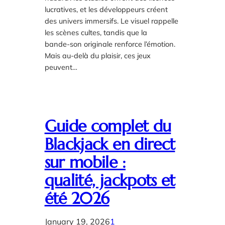
lucratives, et les développeurs créent
des univers immersifs. Le visuel rappelle
les scènes cultes, tandis que la
bande‑son originale renforce l’émotion.
Mais au-delà du plaisir, ces jeux
peuvent…
Guide complet du
Blackjack en direct
sur mobile :
qualité, jackpots et
été 2026
January 19, 2026
1