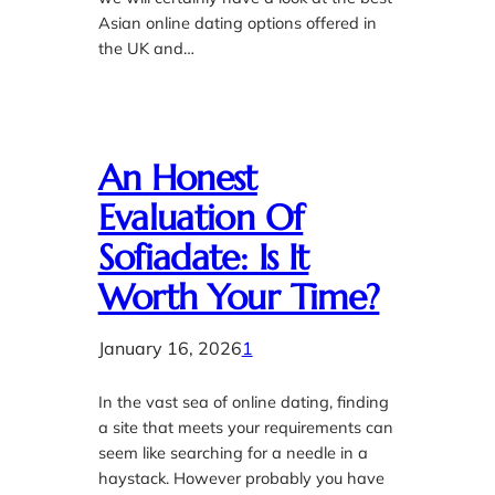
Asian online dating options offered in
the UK and…
An Honest
Evaluation Of
Sofiadate: Is It
Worth Your Time?
January 16, 2026
1
In the vast sea of online dating, finding
a site that meets your requirements can
seem like searching for a needle in a
haystack. However probably you have