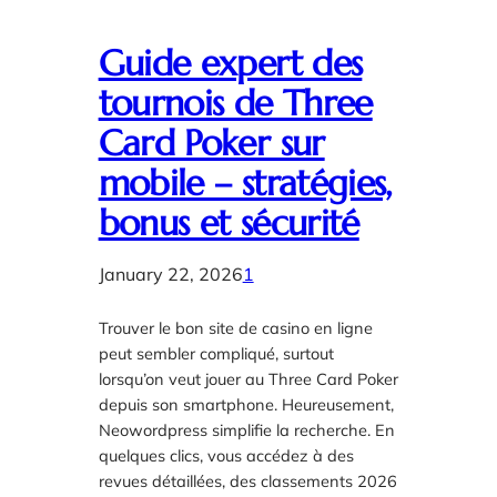
Guide expert des
tournois de Three
Card Poker sur
mobile – stratégies,
bonus et sécurité
January 22, 2026
1
Trouver le bon site de casino en ligne
peut sembler compliqué, surtout
lorsqu’on veut jouer au Three Card Poker
depuis son smartphone. Heureusement,
Neowordpress simplifie la recherche. En
quelques clics, vous accédez à des
revues détaillées, des classements 2026