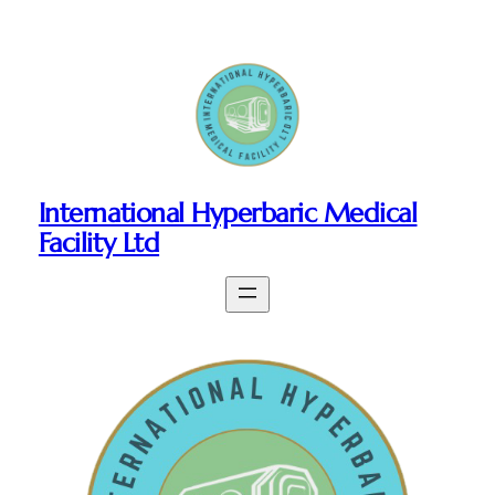
International Hyperbaric Medical
Facility Ltd