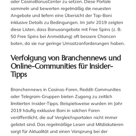
oder CasinoBonusCenter zu setzen. Diese Portale
sammeln und bewerten regelmäßig die neuesten
Angebote und liefern eine Übersicht der Top-Boni
inklusive Details zu Bedingungen. Im Jahr 2019 zeigten
diese Listen, dass Bonusangebote mit Free Spins (z. B.
50 Free Spins bei Anmeldung) oft bessere Chancen
boten, da sie nur geringe Umsatzanforderungen haben.
Verfolgung von Branchennews und
Online-Communities für Insider-
Tipps
Branchennews in Casinos-Foren, Reddit-Communities
oder Telegram-Gruppen bieten Zugang zu zeitlich
limitierten Insider-Tipps. Beispielsweise wurden im Jahr
2019 häufig exklusive Boni in solchen Foren
veröffentlicht, die auf Vergleichsportalen nicht immer
gelistet sind. Das regelmäßige Lesen und Mitdiskutieren
sorgt für Aktualität und einen Vorsprung bei der