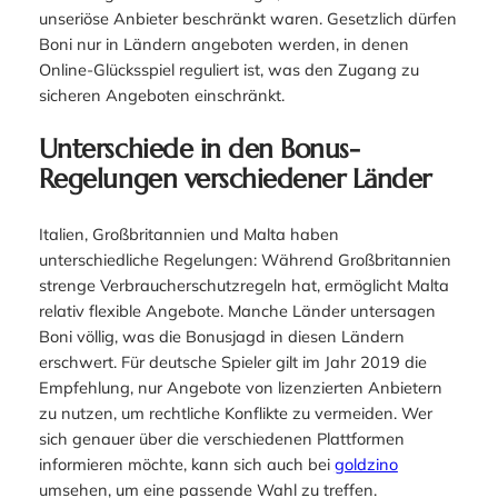
unseriöse Anbieter beschränkt waren. Gesetzlich dürfen
Boni nur in Ländern angeboten werden, in denen
Online-Glücksspiel reguliert ist, was den Zugang zu
sicheren Angeboten einschränkt.
Unterschiede in den Bonus-
Regelungen verschiedener Länder
Italien, Großbritannien und Malta haben
unterschiedliche Regelungen: Während Großbritannien
strenge Verbraucherschutzregeln hat, ermöglicht Malta
relativ flexible Angebote. Manche Länder untersagen
Boni völlig, was die Bonusjagd in diesen Ländern
erschwert. Für deutsche Spieler gilt im Jahr 2019 die
Empfehlung, nur Angebote von lizenzierten Anbietern
zu nutzen, um rechtliche Konflikte zu vermeiden. Wer
sich genauer über die verschiedenen Plattformen
informieren möchte, kann sich auch bei
goldzino
umsehen, um eine passende Wahl zu treffen.