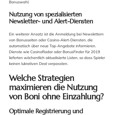
Bonuswahl.
Nutzung von spezialisierten
Newsletter- und Alert-Diensten
Ein weiterer Ansatz ist die Anmeldung bei Newslettern
von Bonusseiten oder Casino-Alert-Diensten, die
automatisch über neue Top-Angebote informieren.
Dienste wie CasinoRadar oder BonusFinder für 2019
lieferten wöchentlich aktualisierte Listen, so dass Spieler
keinen lukrativen Deal verpassten.
Welche Strategien
maximieren die Nutzung
von Boni ohne Einzahlung?
Optimale Registrierung und