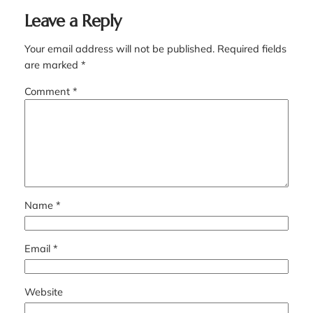
Leave a Reply
Your email address will not be published.
Required fields
are marked
*
Comment
*
Name
*
Email
*
Website