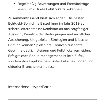
Regelmäßig Bewertungen und Forenbeiträge
lesen, um aktuelle Fallstricke zu erkennen.
Zusammenfassend lässt sich sagen:
Die besten
Echtgeld-Boni ohne Einzahlung im Jahr 2019 zu
sichern, erfordert eine Kombination aus sorgfältiger
Auswahl, Kenntnis der Bedingungen und rechtlicher
Absicherung. Mit gezielten Strategien und kritischer
Prüfung können Spieler ihre Chancen auf echte
Gewinne deutlich steigern und Fallstricke vermeiden.
Erfolgreiches Bonus-Management ist kein Zufall,
sondern das Ergebnis bewusster Entscheidungen und
aktueller Branchenkenntnisse.
International HyperBaric