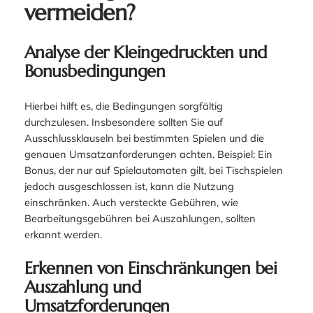
vermeiden?
Analyse der Kleingedruckten und
Bonusbedingungen
Hierbei hilft es, die Bedingungen sorgfältig
durchzulesen. Insbesondere sollten Sie auf
Ausschlussklauseln bei bestimmten Spielen und die
genauen Umsatzanforderungen achten. Beispiel: Ein
Bonus, der nur auf Spielautomaten gilt, bei Tischspielen
jedoch ausgeschlossen ist, kann die Nutzung
einschränken. Auch versteckte Gebühren, wie
Bearbeitungsgebühren bei Auszahlungen, sollten
erkannt werden.
Erkennen von Einschränkungen bei
Auszahlung und
Umsatzforderungen