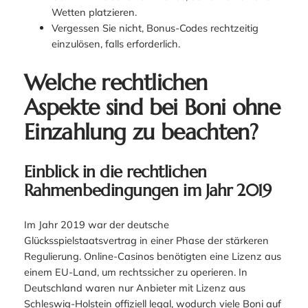
Wetten platzieren.
Vergessen Sie nicht, Bonus-Codes rechtzeitig
einzulösen, falls erforderlich.
Welche rechtlichen
Aspekte sind bei Boni ohne
Einzahlung zu beachten?
Einblick in die rechtlichen
Rahmenbedingungen im Jahr 2019
Im Jahr 2019 war der deutsche
Glücksspielstaatsvertrag in einer Phase der stärkeren
Regulierung. Online-Casinos benötigten eine Lizenz aus
einem EU-Land, um rechtssicher zu operieren. In
Deutschland waren nur Anbieter mit Lizenz aus
Schleswig-Holstein offiziell legal, wodurch viele Boni auf