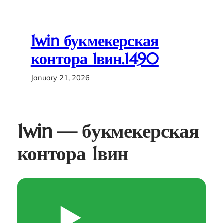
1win букмекерская
контора 1вин.1490
January 21, 2026
1win — букмекерская
контора 1вин
▶️