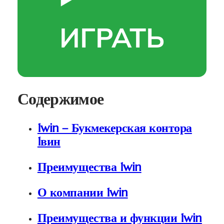
ИГРАТЬ
Содержимое
1win – Букмекерская контора
1вин
Преимущества 1win
О компании 1win
Преимущества и функции 1win